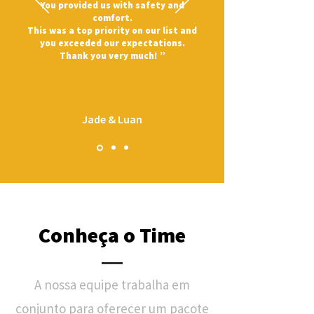
You provided us with safety and
comfort.
This was a top priority on our list and
you exceeded our expectations.
Thank you very much
!
”
Jade & Luan
Conheça o Time
A nossa equipe trabalha em
conjunto para oferecer um pacote