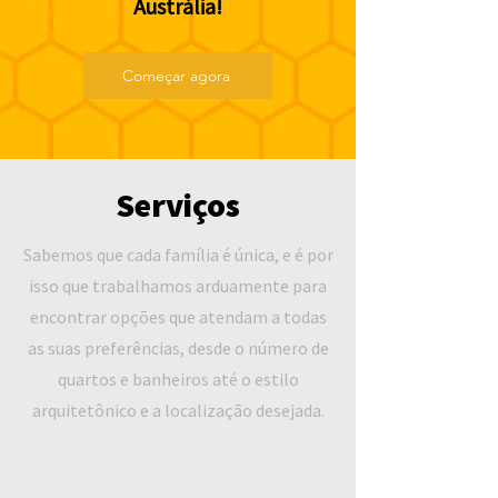
Austrália!
Começar agora
Serviços
Sabemos que cada família é única, e é por
isso que trabalhamos arduamente para
encontrar opções que atendam a todas
as suas preferências, desde o número de
quartos e banheiros até o estilo
arquitetônico e a localização desejada.