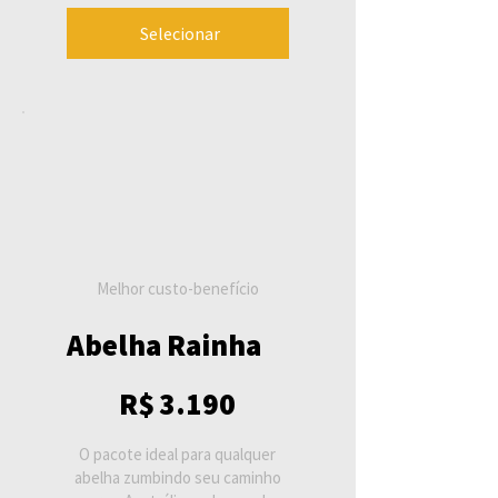
Selecionar
Melhor custo-benefício
Abelha Rainha
R$ 3.190
R$
3.190
O pacote ideal para qualquer
abelha zumbindo seu caminho