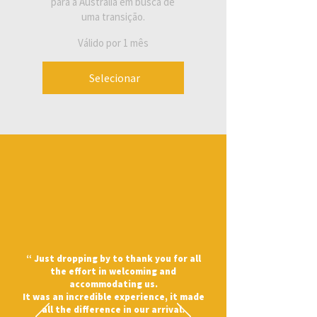
para a Austrália em busca de
uma transição.
Válido por 1 mês
Selecionar
“ Just dropping by to thank you for all
the effort in welcoming and
accommodating us.
It was an incredible experience, it made
all the difference in our arrival.