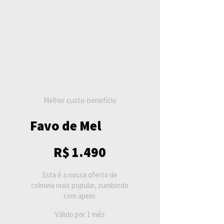
Melhor custo-benefício
Favo de Mel
R$ 1.490
R$
1.490
Esta é a nossa oferta de
colmeia mais popular, zumbindo
com apelo.
Válido por 1 mês