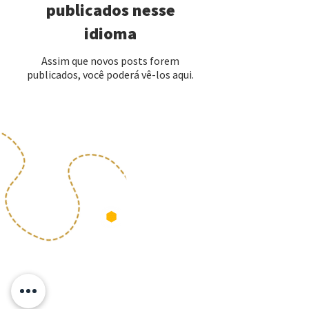
publicados nesse
idioma
Assim que novos posts forem
publicados, você poderá vê-los aqui.
🐝 We find your home in Melbourne
🍯 You sit and relax, sweet as honey
🏡 Shared Accommodations